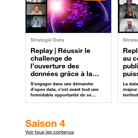
Stratégie Data
Straté
Replay |
Réussir le
Repl
challenge de
au c
l’ouverture des
publ
données grâce à la
puis
Data Gouvernance
S’engager dans une démarche
La data
d’open data, c’est avant tout une
majeur 
formidable opportunité de se
territo
transformer en capitalisant sur ses
aux enj
données, de se développer en
notamm
proposant de nouveaux services
Busine
mais aussi de gagner en
propos
Saison 4
transparence vis-à-vis des citoyens
exemple
ou partenaires. Un webinar à revoir
d’acco
Voir tous les contenus
en replay. Open Data : la
des ét