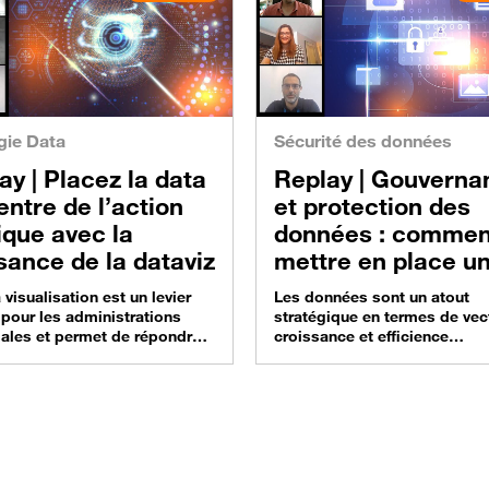
gie Data
Sécurité des données
ay |
Placez la data
Replay |
Gouvernance
entre de l’action
et protection des
ique avec la
données : commen
sance de la dataviz
mettre en place u
stratégie adaptée
 visualisation est un levier
Les données sont un atout
ne pas brider ses
pour les administrations
stratégique en termes de vec
riales et permet de répondre
croissance et efficience
usages ?
eux de l’action publique,
opérationnelle si elles peuven
ent la transparence. Orange
exploitées par les organisat
ss, Orange et Tableau vous
toute sécurité. La mise en pl
ent de découvrir des
d’un dispositif centré sur la
s d’utilisation,
est incontournable ! Un webi
mpagnement à l’attention
revoir en replay. Les facteurs
ablissements publics et des
pour définir une stratégie ad