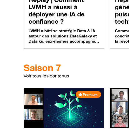
LVMH a réussi à
géné
déployer une IA de
puis
confiance ?
tech
pour
LVMH a bâti sa stratégie Data & IA
Commen
autour des solutions DataGalaxy et
concrèt
Dataiku, eux-mêmes accompagnés
la révo
par Orange. Cap sur un retour
intellig
d’expérience inspirant présenté au
Répons
cours d’une table-ronde dédiée à
expert
Vivatech Paris. Une vidéo à revoir en
Busines
Saison 7
replay… On ne mesure pas toujours
Matinée
la complexité à laquelle doit faire
s’est d
Voir tous les contenus
face le leader mondial de…
Paris, 
disponi
dans le
Premium