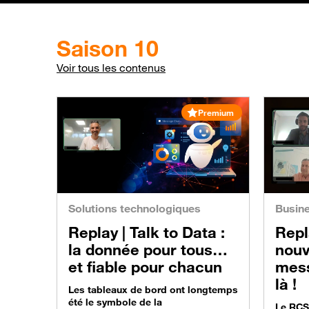
Saison 10
Voir tous les contenus
Premium
Solutions technologiques
Busin
Replay |
Talk to Data :
Repl
la donnée pour tous…
nouv
et fiable pour chacun
mess
là !
Les tableaux de bord ont longtemps
été le symbole de la
Le RCS