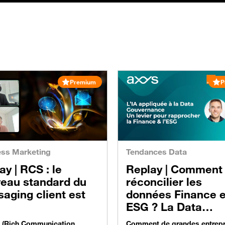
Premium
P
ess Marketing
Tendances Data
ay |
RCS : le
Replay |
Comment
eau standard du
réconcilier les
aging client est
données Finance e
ESG ? La Data
gouvernance à l’è
 (Rich Communication
Comment de grandes entrepr