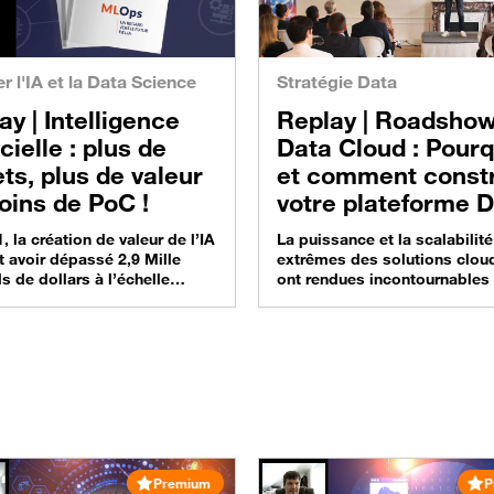
er l'IA et la Data Science
Stratégie Data
ay |
Intelligence
Replay |
Roadshow
icielle : plus de
Data Cloud : Pourq
ets, plus de valeur
et comment constr
oins de PoC !
votre plateforme D
IA dans le cloud
, la création de valeur de l’IA
La puissance et la scalabilité
t avoir dépassé 2,9 Mille
extrêmes des solutions cloud
ds de dollars à l’échelle
ont rendues incontournables
le. Pourtant, dans ses
seulement quelques années.
ions mondiales 2019, le
entreprises choisissent ainsi
 Gartner prédisait que, d’ici
massivement de construire l
seuls 15 % des cas
plateformes data dans le clo
ation tirant parti des
innover et gagner en compétit
ues d’intelligence artificielle,
dans un délai record. Entre
ent le Machine Learning et
recherche d’agilité, d’innovat
seaux de neurones profonds,
d’un modèle économique fav
raient…
les projets cloud accélèrent 
jalonnent…
Premium
P