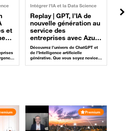
d’ex
ience
Intégrer l'IA et la Data Science
pour
Suiv
Replay |
GPT, l’IA de
l’éc
A
nouvelle génération au
Floa, 
Dat
spécia
es et
service des
facili
ment
entreprises avec Azure
platef
ent
OpenAI
Snowfl
s
Découvrez l’univers de ChatGPT et
de pas
eprises
de l’Intelligence artificielle
démocr
urgence
générative. Que vous soyez novice
accom
et des
ou déjà initié, ce webinaire
Témoig
disponible en replay vous apportera
de Flo
un éclairage précieux sur ces
Breakf
in ?
technologies révolutionnaires et leur
Toujo
revoir
intégration dans votre entreprise. En
ences
collaboration avec Microsoft et nos
comment
spécialistes en intelligence
er, ou
artificielle, nous vous offrons une
approche sûre et éprouvée pour…
remium
Premium
Parco