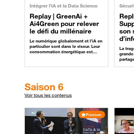
Intégrer l'IA et la Data Science
Sécuri
Replay |
GreenAi +
Repl
Ai4Green pour relever
Supp
le défi du millénaire
son 
d’in
Le numérique globalement et l’iA en
fruga
particulier sont dans le viseur. Leur
La trag
consommation énergétique est
grande 
importante et en croissance forte !
partage
Pourtant, la technologie fait
et touj
forcément partie de la solution au
plus, l
défi du millénaire. Dans ce webinar
une for
disponible en replay, on fait le point
technol
Saison 6
sur les enjeux de data et de l’iA
impossi
pour limiter l’impact
boulev
Voir tous les contenus
environnemental…
profond
société
évolue
Premium