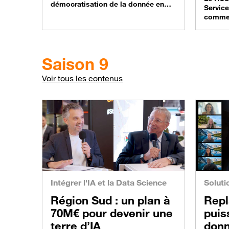
démocratisation de la donnée en
Service
entreprise. Aujourd’hui, l’IA et les
comme l
agents autonomes redistribuent les
SMS. Di
cartes : on ne consulte plus ses
il perm
données, on leur parle. Mais
interac
accéder librement aux données ne
boutons
Saison 9
suffit pas, encore faut-il que chaque
une ide
réponse soit fiable, cohérente,
renforc
Voir tous les contenus
partagée. Dans ce nouveau…
Dans ce
nos ex
comme
Intégrer l'IA et la Data Science
Soluti
Région Sud : un plan à
Repl
70M€ pour devenir une
puis
terre d’IA
donn