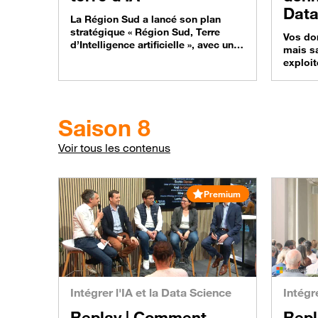
Data
La Région Sud a lancé son plan
ETI
stratégique « Région Sud, Terre
Vos do
d’Intelligence artificielle », avec un
mais s
investissement de 70 millions
exploi
d’euros sur 5 ans. Zoom sur ce
PME et
retour d’expérience et ce projet
leurs d
ambitieux, lors d’une interview
stratég
enregistrée lors de l’édition 2025 de
data un
Saison 8
Vivatech avec Mick Levy (Orange
webinar
Business) et Bernard Kleynhoff
Valoris
Voir tous les contenus
(Région Sud). Faire de la…
croiss
PME et
Premium
Intégrer l'IA et la Data Science
Intégr
Replay |
Comment
Repl