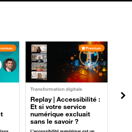
remium
Premium
Trans
Repl
com
digi
Transformation digitale
web 
Suiv
Replay |
Accessibilité :
effi
Et si votre service
Commen
évolue
t
numérique excluait
répond
sans le savoir ?
qu’il 
re de
activi
ises
L’accessibilité numérique est un