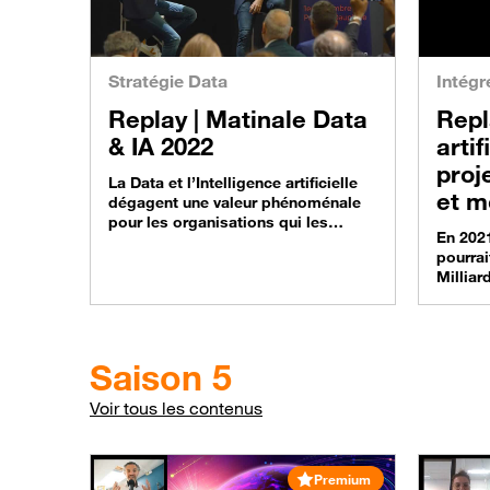
Stratégie Data
Intégr
Replay |
Matinale Data
Repl
& IA 2022
artif
proj
La Data et l’Intelligence artificielle
et m
dégagent une valeur phénoménale
pour les organisations qui les
En 2021
exploitent intensivement. Mais le
pourrai
constat s’impose : les données ne
Milliar
délivrent toujours pas la valeur
mondia
attendue ! Retrouvez en vidéo la
prédict
Matinale Data & IA 2022 qui s’est
cabinet
déroulée le 1er décembre à Paris, et
2022, 
découvrez comment booster votre
Saison 5
d’utilis
stratégie. Vous y trouverez…
techniq
Voir tous les contenus
notamm
les Ré
réussi
Premium