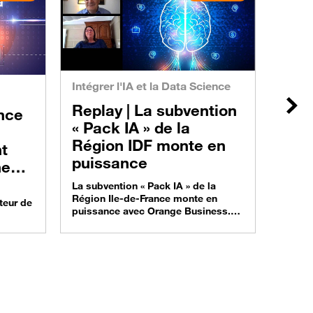
Solut
Repl
le C
poin
Intégrer l'IA et la Data Science
Clo
Replay |
La subvention
Suiv
Google
« Pack IA » de la
soluti
Région IDF monte en
perfor
t
valori
puissance
ne
Cloud.
 pour
stream
La subvention « Pack IA » de la
dashbo
Région Ile-de-France monte en
teur de
est co
puissance avec Orange Business.
réalis
PME et ETI franciliennes. A vos
t être
projet
candidatures ! Mode d’emploi et
ions en
replay
retours d’expériences dans ce
ace
plate
webinar à revoir en replay. Vous êtes
 donnée
une ETI ou une PME francilienne, et
nar à
vous pressentez que l’intelligence
 clés
artificielle pourrait donner un coup
aptée
d’accélérateur à votre expansion ?…