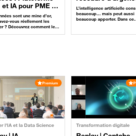
 et IA pour PME et
L’intelligence artificielle c
beaucoup… mais peut aussi
nnées sont une mine d’or,
beaucoup apporter. Dans ce
avez-vous réellement les
webinar à revoir en replay, n
ter ? Découvrez comment les
experts lèvent le voile sur le
 ETI peuvent transformer
véritable impact environneme
onnées en un atout
l’IA et explorent les leviers 
ique grâce à une plateforme
pour le maîtriser… IA &
ifiée et performante. Un
Environnement : le grand écar
 à revoir en replay…
Des approches d’IA frugale 
er ses données : le levier de
applications de l’IA pour
ance pour les PME/ETI Les
l’environnement, nous vous
 ETI peuvent transformer…
fournissons…
Premium
P
er l'IA et la Data Science
Transformation digitale
ay |
IA
Replay |
Captcha