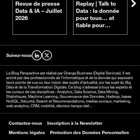
n
Revue de presse
Replay |
Talk to
Su
d
Data & IA – Juillet
Data : la donnée
c
2026
pour tous… et
fiable pour
chacun
Suivez-nous
Retrouvez-nous sur LinkedIn
Retrouvez-nous sur X
Le Blog Perspective est réalisé par Orange Business (Digital Services). Il est
animé par des professionnels de l’informatique et de la donnée qui exposent
leurs points de vue ou leur vision des sujets d’actualité, sur les sujet du Big
Data et de la Transformation Digitale. Ce blog s’adresse à tous les experts et
les curieux de ces disciplines : Analytics, Data Science, Data Mining,
Statistiques, Machine Learning, Gouvernance des Données, Hadoop, bases
NoSQL, Sécurité, Search et Recommandations, médias sociaux, marketing,
web analytics, CRM, mobilité, décision temps-réel…
Contactez-nous
Inscription à la Newsletter
Mentions légales
Protection des Données Personnelles