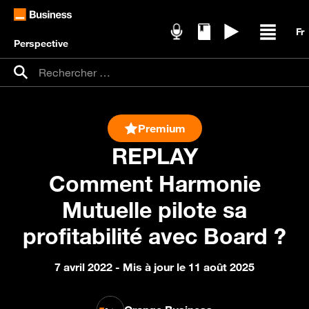
Perspective
Podcasts
Livres blancs
Replays
Ouvrir /
Recherche pour :
Rechercher
Premium
REPLAY
Comment Harmonie
Mutuelle pilote sa
profitabilité avec Board ?
7 avril 2022
- Mis à jour le 11 août 2025