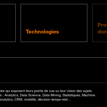
Pro
Technologies
don
née qui exposent leurs points de vue ou leur vision des sujets
nes : Analytics, Data Science, Data Mining, Statistiques, Machine
alytics, CRM, mobilité, décision temps-réel…