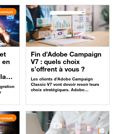
,
adapté ? Utilisateurs de Microsoft
urité,
365, découvrez comment Copilot
remium
Chat devient la porte d’entrée
naturelle à l’intelligence artificielle
et comment vous lancer dans
 Azure
l’utilisation de l’IA traditionnelle et
nt avec
de l’IA agentique. Un webinar animé
par nos…
Fin d’Adobe Campaign
e en
V7 : quels choix
s’offrent à vous ?
 la
Les clients d’Adobe Campaign
Classic V7 vont devoir revoir leurs
gration
choix stratégiques. Adobe
s
Campaign Classic V7 ne bénéficiera
en effet plus de support à partir du
 ?
31 mars 2027 seulement. Ce délai
t
fixe une fenêtre temporelle claire
la
pour préparer une décision
remium
s
structurée (upgrade, remplacement
ou transformation). Quels choix
ez le
s’offrent à vous ? Quel est le plus…