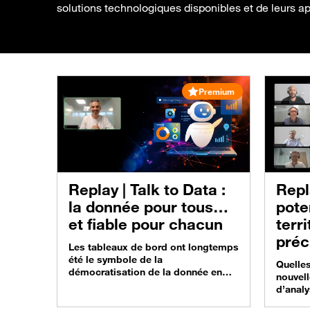
solutions technologiques disponibles et de leurs ap
Premium
Replay |
Talk to Data :
Repl
la donnée pour tous…
pote
et fiable pour chacun
terr
préc
Les tableaux de bord ont longtemps
Visi
été le symbole de la
Quelles
démocratisation de la donnée en
nouvel
entreprise. Aujourd’hui, l’IA et les
d’analy
agents autonomes redistribuent les
les in
cartes : on ne consulte plus ses