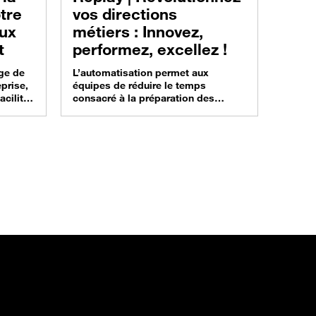
tre
vos directions
aux
métiers : Innovez,
t
performez, excellez !
ge de
L’automatisation permet aux
prise,
équipes de réduire le temps
aciliter
consacré à la préparation des
ec vos
données, et leur donnent donc plus
 vous
de temps pour prendre des
édié
décisions éclairées. Dans ce
 Un
webinar à revoir en replay, on vous
….
présente les clés de la
simplification des processus
ise Si
d’analyse et de l’automatisation du
orking
traitement des données. Découvrez
des stratégies efficaces…