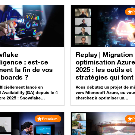
sion pour transformer des
travail à distance. Cependant
s mobiles en décisions
aujourd’hui, les enjeux de séc
P
ss immédiates. Un webinar à
de flexibilité, de coûts et de
 dès maintenant en replay… Un
modernisation amènent de
u cap en matière d’analyse
nombreuses organisations à
riale Flux Vision, la solution
envisager une transition vers
ppée par Orange Business
Virtual Desktop (AVD). Le poi
alyse les…
nos experts dans un…
flake
Replay |
Migration et
lligence : est-ce
optimisation Azur
ment la fin de vos
2025 : les outils et
boards ?
stratégies qui font
différence
fficiellement lancé en
Vous débutez un projet de mi
 Availability (GA) depuis le 4
vers Microsoft Azure, ou vou
re 2025 : Snowflake
cherchez à optimiser un
gence est désormais
environnement déjà en place
ible sur tous vos comptes
Découvrez une vision claire e
ke ! La révolution en marche
actionnable pour maximiser 
Premium
P
 promet d’analyser vos
valeur de vos investissement
 tout en discutant. De quoi
cloud. Un webinar à revoir en
nder s’il est toujours
replay… Cloud Azure : repren