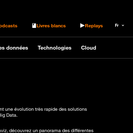
 le formulaire de recherche
odcasts
Livres blancs
Replays
des données
Technologies
Cloud
t une évolution très rapide des solutions
Big Data.
aviz, découvrez un panorama des différentes