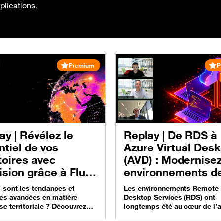
plications.
Premium
P
ay |
Révélez le
Replay |
De RDS à
ntiel de vos
Azure Virtual Des
itoires avec
(AVD) : Modernise
ision grâce à Flux
environnements d
on
virtualisation et g
 sont les tendances et
Les environnements Remote
en performance
les avancées en matière
Desktop Services (RDS) ont
se territoriale ? Découvrez
longtemps été au cœur de l’
novations majeures de 2026 de
aux applications et aux post