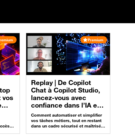
remium
Premium
Replay |
De Copilot
ktop
Chat à Copilot Studio,
z vos
lancez-vous avec
e
confiance dans l’IA et
agnez
l’agentique
Comment automatiser et simplifier
vos tâches métiers, tout en restant
accès
dans un cadre sécurisé et maîtrisé
es de
grâce à un accompagnement