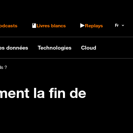
 le formulaire de recherche
odcasts
Livres blancs
Replays
des données
Technologies
Cloud
ds ?
ment la fin de