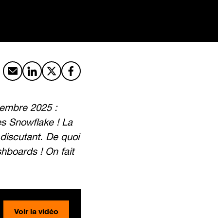
Partager par email
Partager sur LinkedIn
Partager sur X
Partager sur Facebook
ovembre 2025 :
es Snowflake ! La
discutant. De quoi
hboards ! On fait
Voir la vidéo