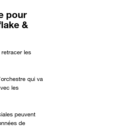
e pour
flake &
 retracer les
’orchestre qui va
avec les
ciales peuvent
données de