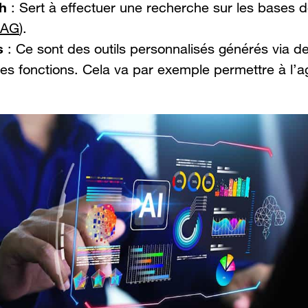
h
: Sert à effectuer une recherche sur les bases
AG
).
s
: Ce sont des outils personnalisés générés via 
es fonctions. Cela va par exemple permettre à l’a