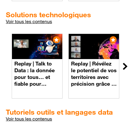
données
LLMs plus
rapides et plus
Solutions technologiques
efficaces
Voir tous les contenus
R
A
Replay |
Talk to
Replay |
Révélez
D
Su
Data : la donnée
le potentiel de vos
M
pour tous… et
territoires avec
e
fiable pour
précision grâce à
d
chacun
Flux Vision
e
p
Tutoriels outils et langages data
Voir tous les contenus