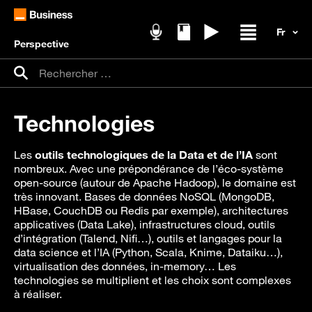
Perspective
Podcasts
Livres blancs
Replays
Ouvrir / fer
Recherche pour :
Rechercher
Technologies
Les
outils technologiques de la Data et de l’IA
sont
nombreux. Avec une prépondérance de l’éco-système
open-source (autour de Apache Hadoop), le domaine est
très innovant. Bases de données NoSQL (MongoDB,
HBase, CouchDB ou Redis par exemple), architectures
applicatives (Data Lake), infrastructures cloud, outils
d’intégration (Talend, Nifi…), outils et langages pour la
data science et l’IA (Python, Scala, Knime, Dataiku…),
virtualisation des données, in-memory… Les
technologies se multiplient et les choix sont complexes
à réaliser.