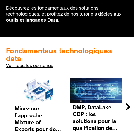
Découvrez les fondamentaux des solutions
technologiques, et profitez de nos tutoriels dédiés aux
outils et langages Data
.
Fondamentaux technologiques
data
Voir tous les contenus
R
M
DMP, DataLake,
Misez sur
Su
d
CDP : les
l’approche
e
solutions pour la
Mixture of
l
qualification des
Experts pour des