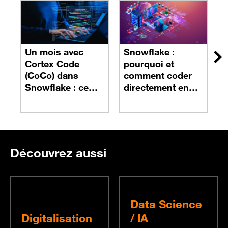
Un mois avec
Snowflake :
S
Su
Cortex Code
pourquoi et
D
(CoCo) dans
comment coder
p
Snowflake : ce
directement en
r
que cela change
Python ?
E
vraiment
Découvrez aussi
Data Science
Digitalisation
/ IA