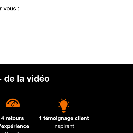
r vous :
s
 de la vidéo
4 retours
1 témoignage client
’expérience
inspirant