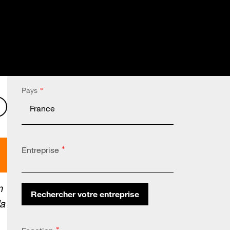
Pays
*
l
 LinkedIn
er sur X
Partager sur Facebook
Entreprise
*
n
Rechercher votre entreprise
la
Altares Country Code:
*
*