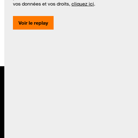
vos données et vos droits,
cliquez ici
.
Voir le replay