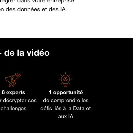
ntégrer dans votre entreprise
ion des données et des IA
 de la vidéo
8 experts
1 opportunité
r décrypter ces
de comprendre les
challenges
défis liés à la Data et
aux IA