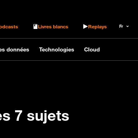
 le formulaire de recherche
odcasts
Livres blancs
Replays
des données
Technologies
Cloud
es 7 sujets