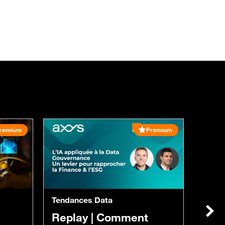
remium
Premium
Trans
Repl
Et s
num
Tendances Data
sans
Suiv
Replay |
Comment