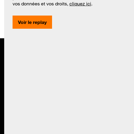
vos données et vos droits,
cliquez ici
.
Voir le replay