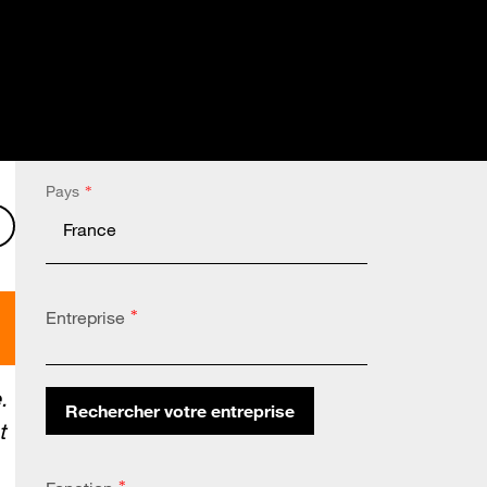
Pays
*
l
 LinkedIn
er sur X
Partager sur Facebook
Entreprise
*
.
Rechercher votre entreprise
t
Altares Country Code:
*
*