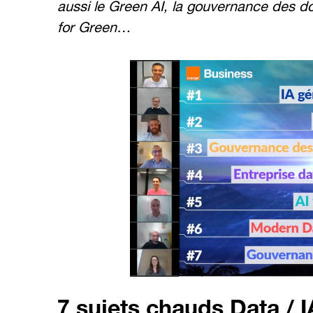
aussi le Green AI, la gouvernance des d
for Green…
7 sujets chauds Data / I