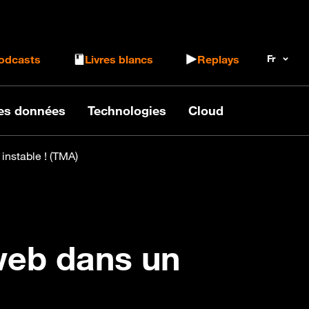
 le formulaire de recherche
odcasts
Livres blancs
Replays
des données
Technologies
Cloud
instable ! (TMA)
 web dans un