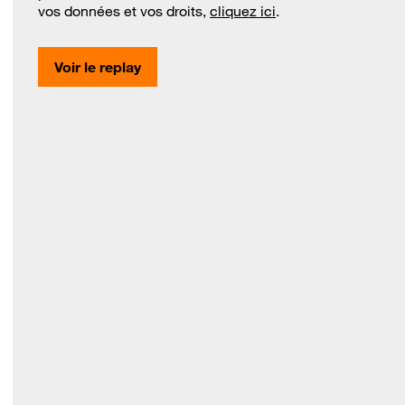
vos données et vos droits,
cliquez ici
.
Voir le replay