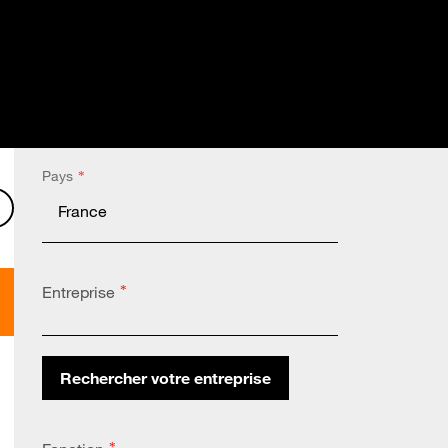
Pays
*
l
 LinkedIn
er sur X
Partager sur Facebook
Entreprise
*
Rechercher votre entreprise
Altares Country Code:
*
*