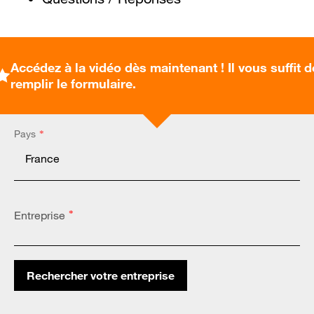
Accédez à la vidéo dès maintenant ! Il vous suffit d
remplir le formulaire.
Pays
*
Entreprise
*
Rechercher votre entreprise
Altares Country Code:
*