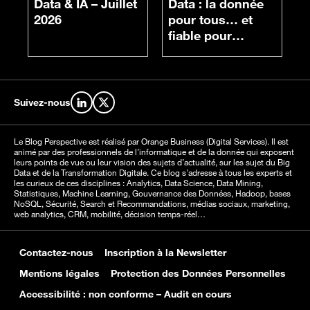
Data & IA – Juillet
Data : la donnée
c
2026
pour tous… et
fiable pour
chacun
Suivez-nous
Retrouvez-nous sur LinkedIn
Retrouvez-nous sur X
Le Blog Perspective est réalisé par Orange Business (Digital Services). Il est
animé par des professionnels de l’informatique et de la donnée qui exposent
leurs points de vue ou leur vision des sujets d’actualité, sur les sujet du Big
Data et de la Transformation Digitale. Ce blog s’adresse à tous les experts et
les curieux de ces disciplines : Analytics, Data Science, Data Mining,
Statistiques, Machine Learning, Gouvernance des Données, Hadoop, bases
NoSQL, Sécurité, Search et Recommandations, médias sociaux, marketing,
web analytics, CRM, mobilité, décision temps-réel…
Contactez-nous
Inscription à la Newsletter
Mentions légales
Protection des Données Personnelles
Accessibilité : non conforme – Audit en cours