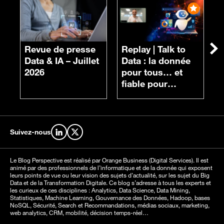
R
n
Revue de presse
Replay |
Talk to
Su
d
Data & IA – Juillet
Data : la donnée
c
2026
pour tous… et
fiable pour
chacun
Suivez-nous
Retrouvez-nous sur LinkedIn
Retrouvez-nous sur X
Le Blog Perspective est réalisé par Orange Business (Digital Services). Il est
animé par des professionnels de l’informatique et de la donnée qui exposent
leurs points de vue ou leur vision des sujets d’actualité, sur les sujet du Big
Data et de la Transformation Digitale. Ce blog s’adresse à tous les experts et
les curieux de ces disciplines : Analytics, Data Science, Data Mining,
Statistiques, Machine Learning, Gouvernance des Données, Hadoop, bases
NoSQL, Sécurité, Search et Recommandations, médias sociaux, marketing,
web analytics, CRM, mobilité, décision temps-réel…