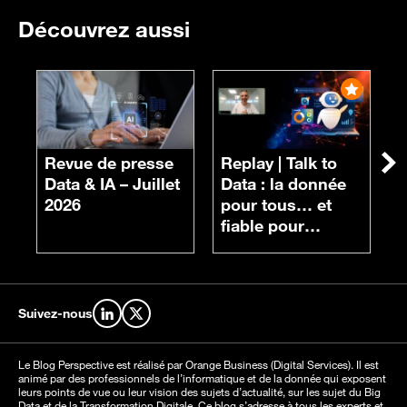
Découvrez aussi
R
n
Revue de presse
Replay |
Talk to
Su
d
Data & IA – Juillet
Data : la donnée
c
2026
pour tous… et
fiable pour
chacun
Suivez-nous
Retrouvez-nous sur LinkedIn
Retrouvez-nous sur X
Le Blog Perspective est réalisé par Orange Business (Digital Services). Il est
animé par des professionnels de l’informatique et de la donnée qui exposent
leurs points de vue ou leur vision des sujets d’actualité, sur les sujet du Big
Data et de la Transformation Digitale. Ce blog s’adresse à tous les experts et