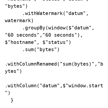
"bytes")

      .withWatermark("datum", 
watermark)

      .groupBy(window($"datum", 
"60 seconds","60 seconds"), 
$"hostname", $"status")

      .sum("bytes")

.withColumnRenamed("sum(bytes)","b
ytes")

.withColumn("datum",$"window.start
")

  }