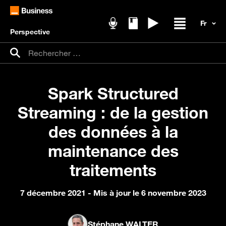
Perspective
Podcasts
Livres blancs
Replays
Ouvrir / fer
Recherche pour :
Rechercher
Spark Structured
Streaming : de la gestion
des données à la
maintenance des
traitements
7 décembre 2021
- Mis à jour le 6 novembre 2023
Stéphane WALTER