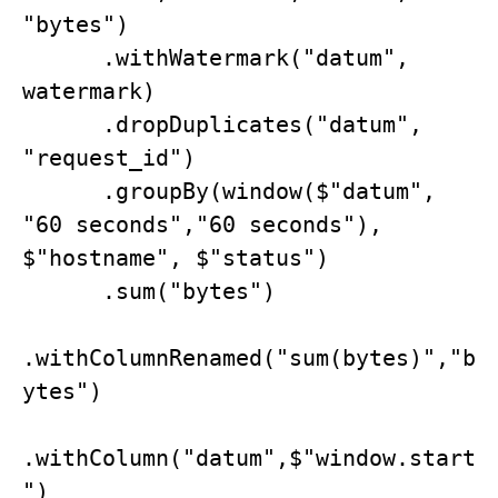
"bytes")

      .withWatermark("datum", 
watermark)

      .dropDuplicates("datum", 
"request_id")

      .groupBy(window($"datum", 
"60 seconds","60 seconds"), 
$"hostname", $"status")

      .sum("bytes")

.withColumnRenamed("sum(bytes)","b
ytes")

.withColumn("datum",$"window.start
")
