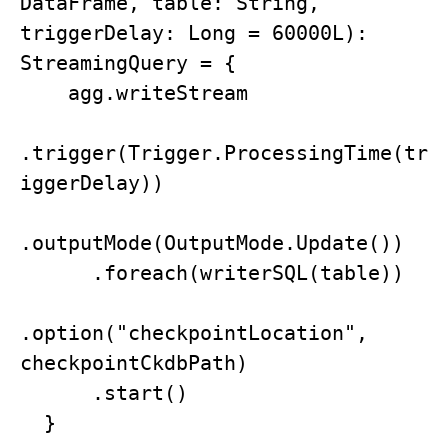
DataFrame, table: String, 
triggerDelay: Long = 60000L): 
StreamingQuery = {

    agg.writeStream

.trigger(Trigger.ProcessingTime(tr
iggerDelay))

.outputMode(OutputMode.Update())

      .foreach(writerSQL(table))

.option("checkpointLocation", 
checkpointCkdbPath)

      .start()

  }