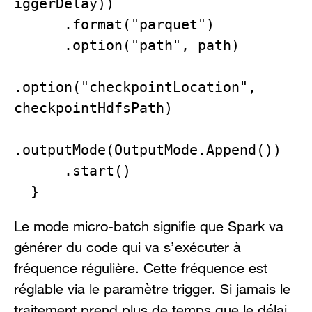
iggerDelay))

      .format("parquet")

      .option("path", path)

.option("checkpointLocation", 
checkpointHdfsPath)

.outputMode(OutputMode.Append())

      .start()

  }
Le mode micro-batch signifie que Spark va
générer du code qui va s’exécuter à
fréquence régulière. Cette fréquence est
réglable via le paramètre trigger. Si jamais le
traitement prend plus de temps que le délai