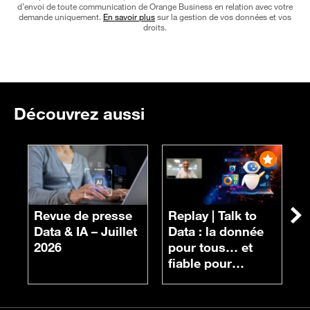
d’envoi de toute communication de Orange Business en relation avec votre
demande uniquement.
En savoir plus
sur la gestion de vos données et vos
droits.
Découvrez aussi
R
n
Revue de presse
Replay |
Talk to
Su
d
Data & IA – Juillet
Data : la donnée
c
2026
pour tous… et
fiable pour
chacun