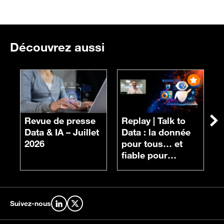
Découvrez aussi
R
n
Revue de presse
Replay |
Talk to
Su
d
Data & IA – Juillet
Data : la donnée
c
2026
pour tous… et
fiable pour
chacun
Suivez-nous
Retrouvez-nous sur LinkedIn
Retrouvez-nous sur X