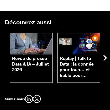
Découvrez aussi
R
n
Revue de presse
Replay |
Talk to
Su
d
Data & IA – Juillet
Data : la donnée
c
2026
pour tous… et
fiable pour
chacun
Suivez-nous
Retrouvez-nous sur LinkedIn
Retrouvez-nous sur X