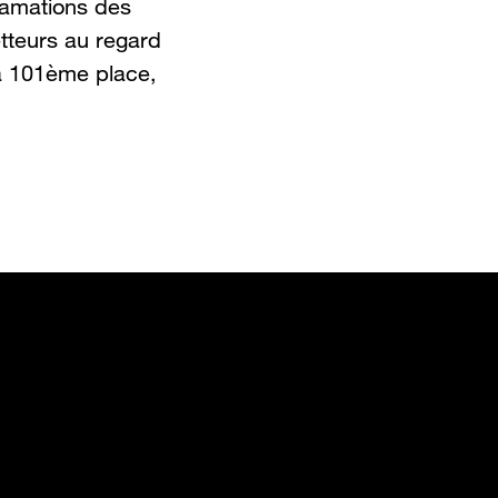
clamations des
etteurs au regard
la 101ème place,