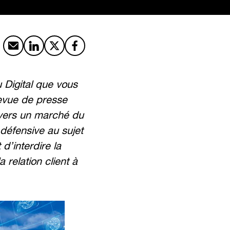
Partager par email
Partager sur LinkedIn
Partager sur X
Partager sur Facebook
 Digital que vous
evue de presse
 vers un marché du
 défensive au sujet
’interdire la
 relation client à