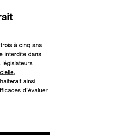
ait
rois à cinq ans
re interdite dans
s législateurs
cielle
,
iterait ainsi
ficaces d’évaluer