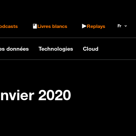
 le formulaire de recherche
odcasts
Livres blancs
Replays
des données
Technologies
Cloud
anvier 2020