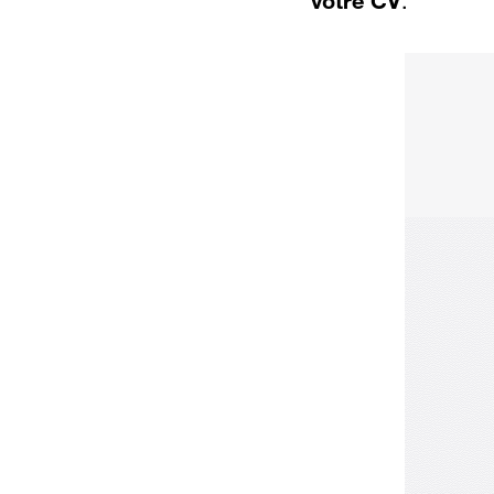
votre CV
.