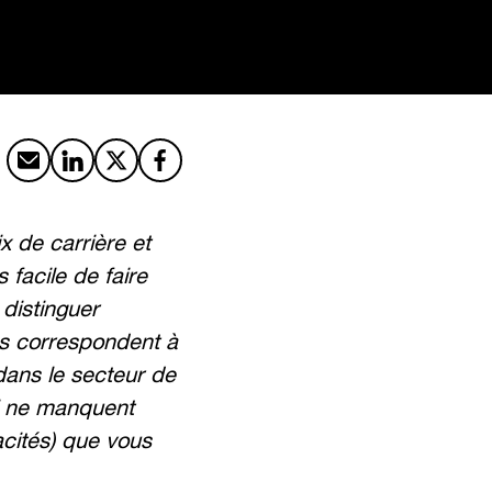
Partager par email
Partager sur LinkedIn
Partager sur X
Partager sur Facebook
x de carrière et
 facile de faire
 distinguer
es correspondent à
dans le secteur de
oi ne manquent
cités) que vous