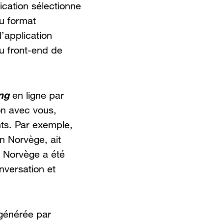
ication sélectionne
au format
’application
u front-end de
ng
en ligne par
on avec vous,
ts. Par exemple,
n Norvège, ait
t Norvège a été
nversation et
 générée par