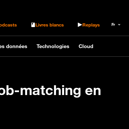
 le formulaire de recherche
odcasts
Livres blancs
Replays
des données
Technologies
Cloud
job-matching en