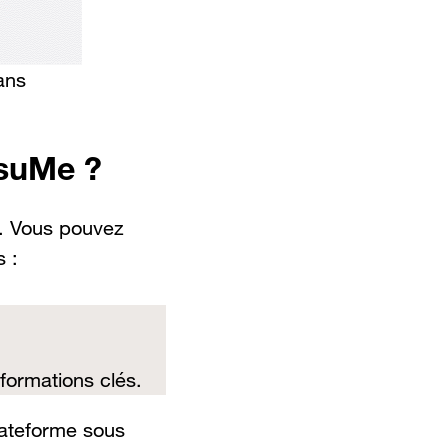
ans
esuMe ?
. Vous pouvez
s :
formations clés.
lateforme sous