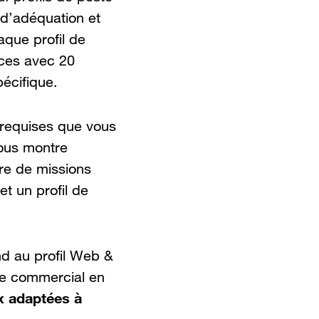
 d’adéquation et
aque profil de
ces avec 20
pécifique.
 requises que vous
ous montre
re de missions
t un profil de
d au profil Web &
re commercial en
x adaptées à