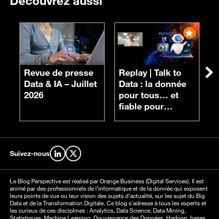
Découvrez aussi
R
n
Revue de presse
Replay |
Talk to
Su
d
Data & IA – Juillet
Data : la donnée
c
2026
pour tous… et
fiable pour
chacun
Suivez-nous
Retrouvez-nous sur LinkedIn
Retrouvez-nous sur X
Le Blog Perspective est réalisé par Orange Business (Digital Services). Il est
animé par des professionnels de l’informatique et de la donnée qui exposent
leurs points de vue ou leur vision des sujets d’actualité, sur les sujet du Big
Data et de la Transformation Digitale. Ce blog s’adresse à tous les experts et
les curieux de ces disciplines : Analytics, Data Science, Data Mining,
Statistiques, Machine Learning, Gouvernance des Données, Hadoop, bases