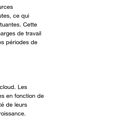
urces
tes, ce qui
tuantes. Cette
harges de travail
es périodes de
 cloud. Les
es en fonction de
té de leurs
roissance.