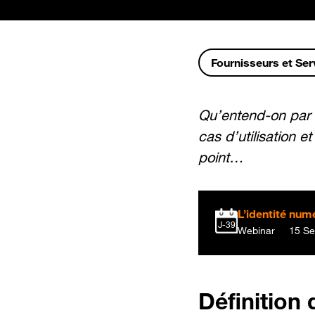
Fournisseurs et Ser
Qu’entend-on par 
cas d’utilisation e
point…
L’identité num
J-39
Webinar
15 Se
Définition