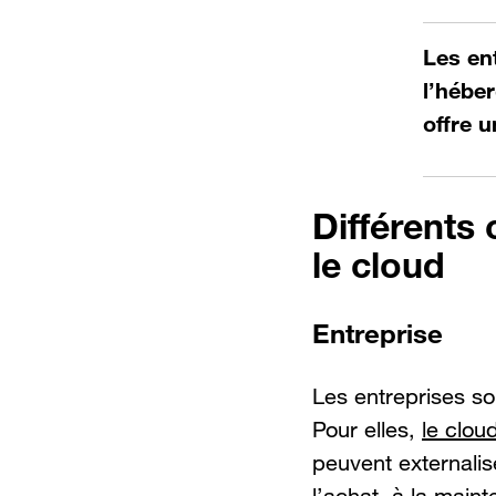
Les ent
l’hébe
offre u
Différents 
le cloud
Entreprise
Les entreprises so
Pour elles,
le clou
peuvent externalise