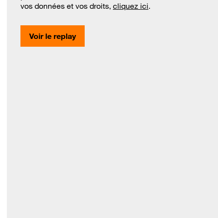
vos données et vos droits,
cliquez ici
.
Voir le replay