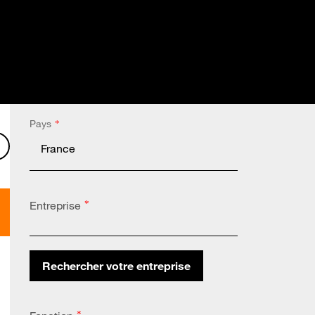
Pays
*
l
 LinkedIn
er sur X
Partager sur Facebook
Entreprise
*
Rechercher votre entreprise
Altares Country Code:
*
*