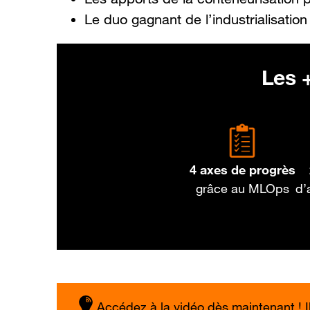
Le duo gagnant de l’industrialisation 
Les +
4 axes de progrès
grâce au MLOps
d’
Accédez à la vidéo dès maintenant ! Il 