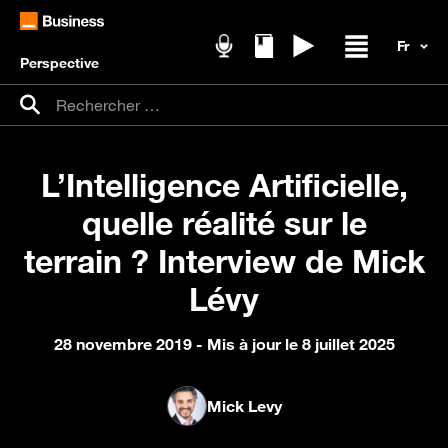
Perspective
Podcasts
Livres blancs
Replays
Ouvrir / fer
Recherche pour :
Rechercher
L’Intelligence Artificielle,
quelle réalité sur le
terrain ? Interview de Mick
Lévy
28 novembre 2019
- Mis à jour le 8 juillet 2025
Mick Levy