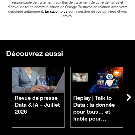
responsable de traitement, aux fins de traitement de votre demande et
d’envoi de toute communication de Orange Business en relation avec votre
demande uniquement.
En savoir plus
sur la gestion de vos données et vos
droits.
Découvrez aussi
R
n
Revue de presse
Replay |
Talk to
Su
d
Data & IA – Juillet
Data : la donnée
c
2026
pour tous… et
fiable pour
chacun