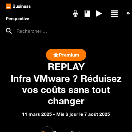
Perspective
Podcasts
Livres blancs
Replays
Ouvrir /
Recherche pour :
Rechercher
Premium
REPLAY
Infra VMware ? Réduisez
vos coûts sans tout
changer
11 mars 2025
- Mis à jour le 7 août 2025