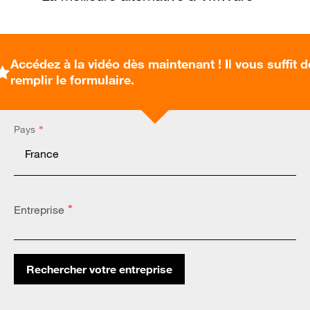
Accédez à la vidéo dès maintenant ! Il vous suffit d
remplir le formulaire.
Pays
*
Entreprise
*
Rechercher votre entreprise
Altares Country Code:
*