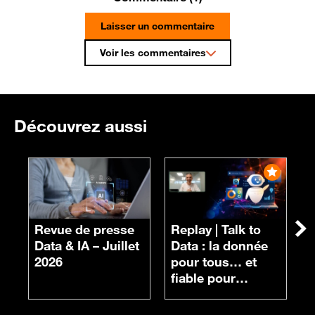
Laisser un commentaire
Voir les commentaires
Découvrez aussi
R
n
Revue de presse
Replay |
Talk to
Su
d
Data & IA – Juillet
Data : la donnée
c
2026
pour tous… et
fiable pour
chacun