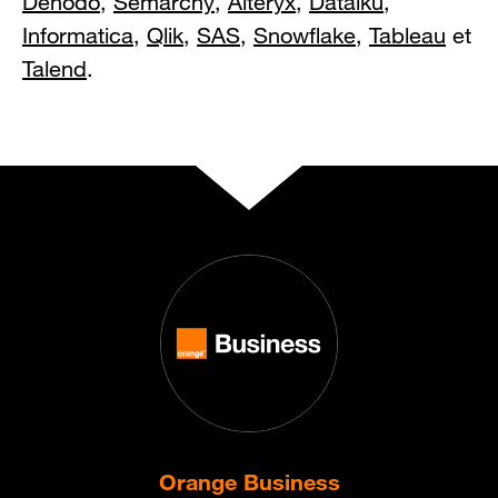
Denodo
,
Semarchy
,
Alteryx
,
Dataiku
,
Informatica
,
Qlik
,
SAS
,
Snowflake
,
Tableau
et
Talend
.
Orange Business