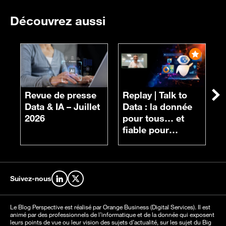
Découvrez aussi
R
n
Revue de presse
Replay |
Talk to
Su
d
Data & IA – Juillet
Data : la donnée
c
2026
pour tous… et
fiable pour
chacun
Suivez-nous
Retrouvez-nous sur LinkedIn
Retrouvez-nous sur X
Le Blog Perspective est réalisé par Orange Business (Digital Services). Il est
animé par des professionnels de l’informatique et de la donnée qui exposent
leurs points de vue ou leur vision des sujets d’actualité, sur les sujet du Big