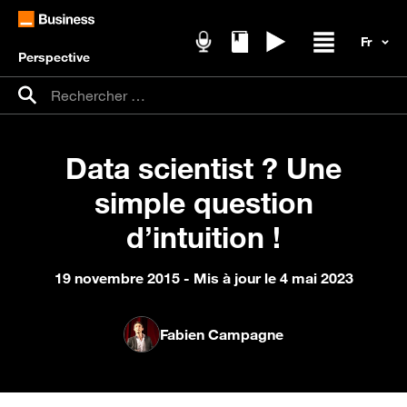
Perspective
Podcasts
Livres blancs
Replays
Ouvrir / fer
Recherche pour :
Rechercher
Data scientist ? Une
simple question
d’intuition !
19 novembre 2015
- Mis à jour le 4 mai 2023
Fabien Campagne