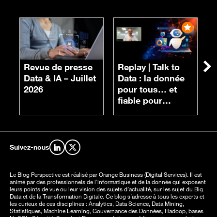
R
n
Revue de presse
Replay |
Talk to
Su
d
Data & IA – Juillet
Data : la donnée
c
2026
pour tous… et
fiable pour
chacun
Suivez-nous
Retrouvez-nous sur LinkedIn
Retrouvez-nous sur X
Le Blog Perspective est réalisé par Orange Business (Digital Services). Il est
animé par des professionnels de l’informatique et de la donnée qui exposent
leurs points de vue ou leur vision des sujets d’actualité, sur les sujet du Big
Data et de la Transformation Digitale. Ce blog s’adresse à tous les experts et
les curieux de ces disciplines : Analytics, Data Science, Data Mining,
Statistiques, Machine Learning, Gouvernance des Données, Hadoop, bases