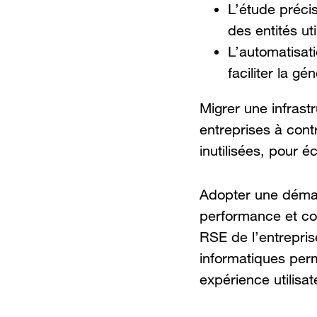
L’étude préci
des entités ut
L’automatisat
faciliter la g
Migrer une infrast
entreprises à cont
inutilisées, pour é
Adopter une démarc
performance et coû
RSE de l’entrepris
informatiques perm
expérience utilisat