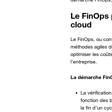
Le FinOps 
cloud
Le FinOps, ou cont
méthodes agiles d
optimiser les coû
l’entreprise.
La démarche FinO
La vérificatio
fonction des 
la fin d’un c