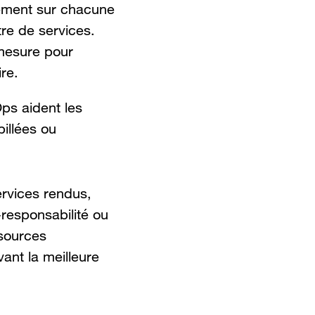
nement sur chacune
tre de services.
 mesure pour
re.
Ops aident les
illées ou
ervices rendus,
-responsabilité ou
ssources
ant la meilleure