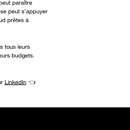
peut paraître
ise peut s’appuyer
ud prêtes à
 tous leurs
leurs budgets.
ur
LinkedIn
👈