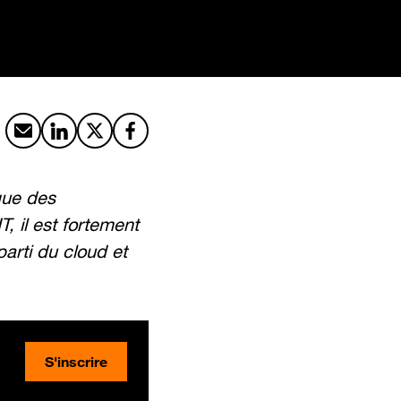
Partager par email
Partager sur LinkedIn
Partager sur X
Partager sur Facebook
que des
, il est fortement
parti du cloud et
S'inscrire