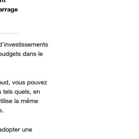
arrage
d’investissements
 budgets dans le
loud, vous pouvez
 tels quels, en
utilise la même
s.
’adopter une