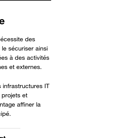
e
nécessite des
le sécuriser ainsi
es à des activités
nes et externes.
 infrastructures IT
 projets et
tage affiner la
cipé.
nt