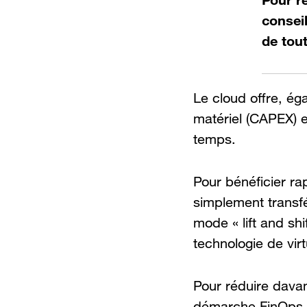
consei
de tout
Le cloud offre, é
matériel (CAPEX) e
temps.
Pour bénéficier r
simplement transfé
mode « lift and shi
technologie de virt
Pour réduire davan
démarche FinOps, 