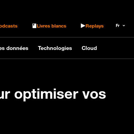
 le formulaire de recherche
odcasts
Livres blancs
Replays
des données
Technologies
Cloud
ur optimiser vos