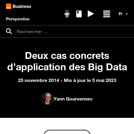
Perspective
Podcasts
Livres blancs
Replays
Ouvrir / fer
Recherche pour :
Rechercher
Deux cas concrets
d’application des Big Data
25 novembre 2014
- Mis à jour le 5 mai 2023
Yann Gourvennec