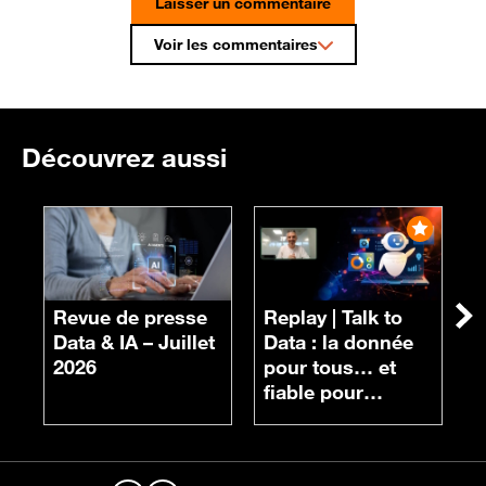
Laisser un commentaire
Voir les commentaires
Découvrez aussi
R
n
Revue de presse
Replay |
Talk to
Su
d
Data & IA – Juillet
Data : la donnée
c
2026
pour tous… et
fiable pour
chacun