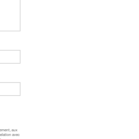
tement, aux
elation avec
s.