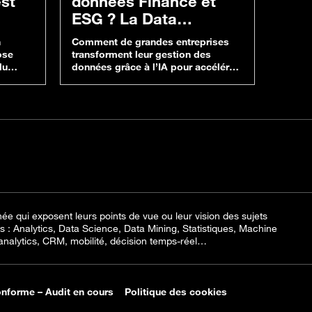
est
données Finance et
num
ESG ? La Data
sans
gouvernance à l’ère de
n
Comment de grandes entreprises
L’acce
l’IA
ose
transforment leur gestion des
sujet 
du
données grâce à l’IA pour accélérer
Chacun
et iOS,
la convergence entre la Finance et
handic
his et
l’ESG et gagner en fiabilité, en
perman
s,
rapidité et en conformité. Réponses
questi
ffrant
dans ce webinar réalisé avec Axys
droit 
fiée qui
et à revoir en replay… L’IA appliquée
pouvoi
nts.
à la Data Gouvernance Finance et
aux s
eplay,
ESG (Environnement, Social et
bien m
Gouvernance)…
numéri
Le poi
née qui exposent leurs points de vue ou leur vision des sujets
nes : Analytics, Data Science, Data Mining, Statistiques, Machine
alytics, CRM, mobilité, décision temps-réel…
onforme – Audit en cours
Politique des cookies