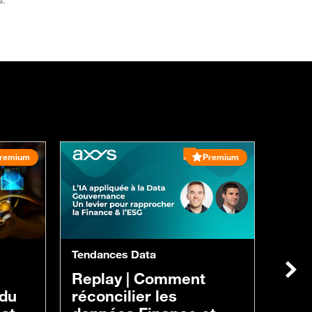
remium
Premium
Tendances Data
Trans
Suiv
Replay |
Comment
Repl
 du
réconcilier les
Et s