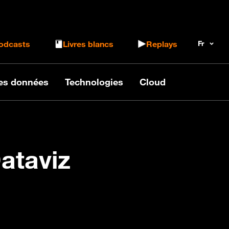
 le formulaire de recherche
odcasts
Livres blancs
Replays
des données
Technologies
Cloud
Dataviz