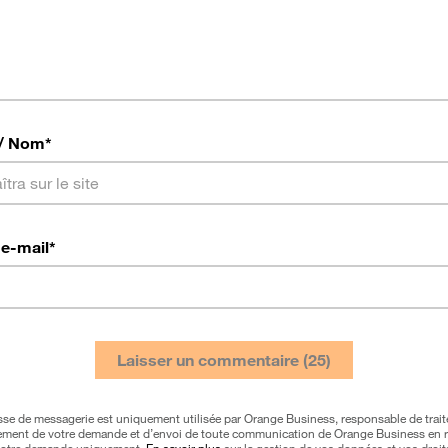
/ Nom
*
e-mail
*
sse de messagerie est uniquement utilisée par Orange Business, responsable de trai
itement de votre demande et d’envoi de toute communication de Orange Business en r
otre demande uniquement.
En savoir plus
sur la gestion de vos données et vos droit