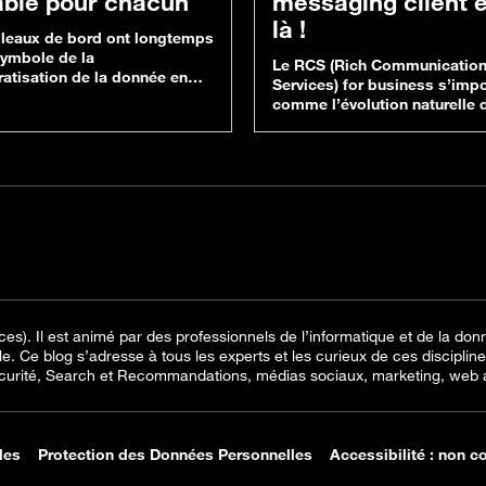
iable pour chacun
messaging client 
là !
bleaux de bord ont longtemps
symbole de la
Le RCS (Rich Communicatio
atisation de la donnée en
Services) for business s’imp
ise. Aujourd’hui, l’IA et les
comme l’évolution naturelle 
 autonomes redistribuent les
SMS. Disponible sur Android 
: on ne consulte plus ses
il permet des échanges enric
, on leur parle. Mais
interactifs, images, carrousel
r librement aux données ne
boutons cliquables, tout en o
pas, encore faut-il que chaque
une identité d’expéditeur véri
 soit fiable, cohérente,
renforce la confiance des clie
ée. Dans ce nouveau…
Dans ce webinar à revoir en r
nos experts vous expliquent
comment Contact…
es). Il est animé par des professionnels de l’informatique et de la don
ale. Ce blog s’adresse à tous les experts et les curieux de ces discipli
ité, Search et Recommandations, médias sociaux, marketing, web an
les
Protection des Données Personnelles
Accessibilité : non c