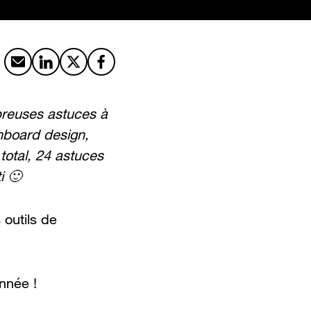
Partager par email
Partager sur LinkedIn
Partager sur X
Partager sur Facebook
breuses astuces à
hboard design,
total, 24 astuces
i 🙂
 outils de
nnée !