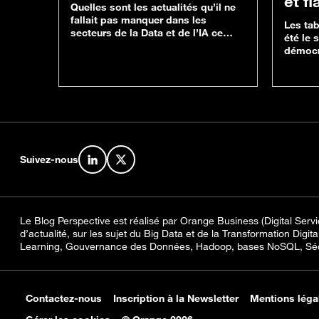
et f
Quelles sont les actualités qu’il ne
fallait pas manquer dans les
Les ta
secteurs de la Data et de l’IA ce
été le 
mois-ci ? Au programme : une
démocr
possible croissance exponentielle
entrepr
de l’IA agentique d’ici 2028, une
agents
amende record contre Google,
cartes 
Microsoft investit pour renforcer
données
Mistral en Europe, une note
accéde
exploratoire de la CNIL et du
suffit 
CIANum sur les IA…
réponse
partag
Suivez-nous
Retrouvez-nous sur LinkedIn
Retrouvez-nous sur X
Le Blog Perspective est réalisé par Orange Business (Digital Servic
d’actualité, sur les sujet du Big Data et de la Transformation Digit
Learning, Gouvernance des Données, Hadoop, bases NoSQL, Sécur
Contactez-nous
Inscription à la Newsletter
Mentions léga