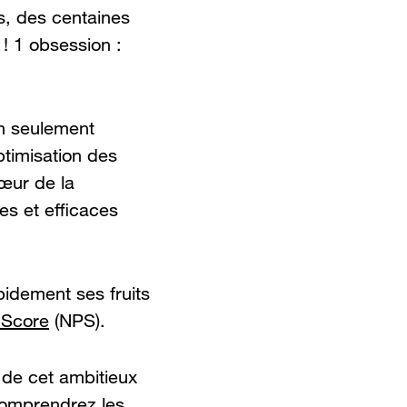
s, des centaines
! 1 obsession :
on seulement
ptimisation des
cœur de la
es et efficaces
pidement ses fruits
 Score
(NPS).
 de cet ambitieux
 comprendrez les