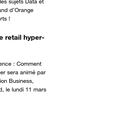
les sujets Data et
tand d’Orange
ts !
 retail hyper-
rience : Comment
lier sera animé par
tion Business,
d, le lundi 11 mars