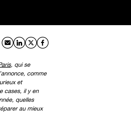
Partager par email
Partager sur LinkedIn
Partager sur X
Partager sur Facebook
Paris
, qui se
 s’annonce, comme
urieux et
 cases, il y en
nnée, quelles
réparer au mieux