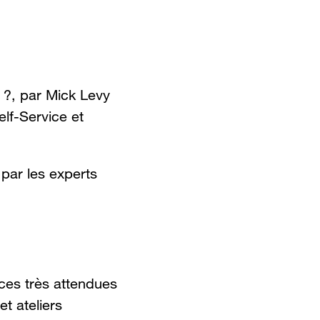
d ?, par Mick Levy
lf-Service et
par les experts
ces très attendues
t ateliers