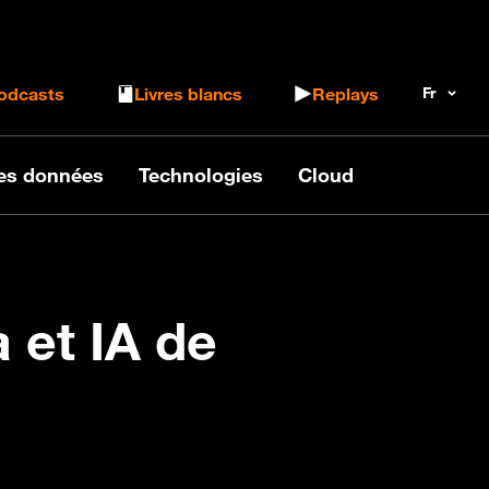
 le formulaire de recherche
odcasts
Livres blancs
Replays
des données
Technologies
Cloud
a et IA de