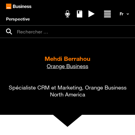
Perspective
Podcasts
Livres blancs
Replays
Ouvrir / fer
Recherche pour :
Rechercher
Mehdi Berrahou
Orange Business
Spécialiste CRM et Marketing, Orange Business
North America