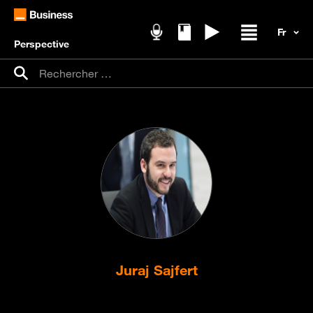
Perspective
Podcasts
Livres blancs
Replays
Ouvrir / fer
Recherche pour :
Rechercher
Juraj Sajfert