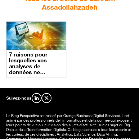
Assadollahzadeh
7 raisons pour
lesquelles vos
analyses de
données ne
génèrent aucun ROI
Suivez-nous
Retrouvez-nous sur LinkedIn
Retrouvez-nous sur X
Le Blog Perspective est réalisé par Orange Business (Digital Services). Il est
animé par des professionnels de l’informatique et de la donnée qui exposent
leurs points de vue ou leur vision des sujets d’actualité, sur les sujet du Big
Data et de la Transformation Digitale. Ce blog s’adresse à tous les experts et
les curieux de ces disciplines : Analytics, Data Science, Data Mining,
Statistiques, Machine Learning, Gouvernance des Données, Hadoop, bases