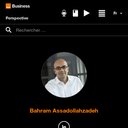
Perspective
Podcasts
Livres blancs
Replays
Ouvrir / fer
Recherche pour :
Rechercher
Bahram Assadollahzadeh